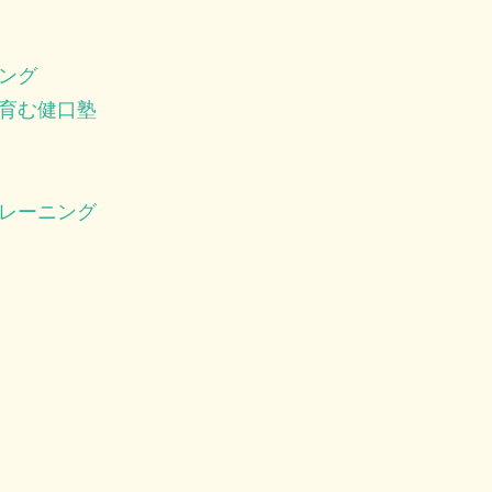
ング
育む健口塾
レーニング