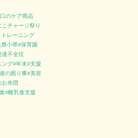
口のケア商品
にこチャージ祭り
トトレーニング
上唇小帯
保育園
発達不全症
ニング
年末
支援
達の困り事
美容
のお布団
食
離乳食支援