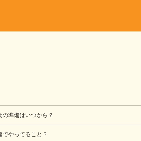
食の準備はいつから？
健でやってること？