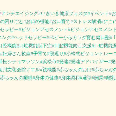
アンチエイジング
いきいき健康フェスタ
イベント
お
の困りごと
お口の機能
お口育て
ストレス解消
にこ
セラピー
ビジョンアセスメント
ビジョンアセスメン
ニング
ヘッドセラピー
ベビーからカラダ育む健口塾
口腔機能
口腔機能低下症
口腔機能向上支援
口腔機能
妊婦さん教室
子育て
寝返り
小松式ビジョントレー
浜松シティマラソン
浜松市
発達
発達アドバイザー
発
菊川文化会館アエル
視機能
赤ちゃんのお口
赤ちゃん
赤ちゃんの睡眠
身体の健康
身体調和
選挙
開業
離乳