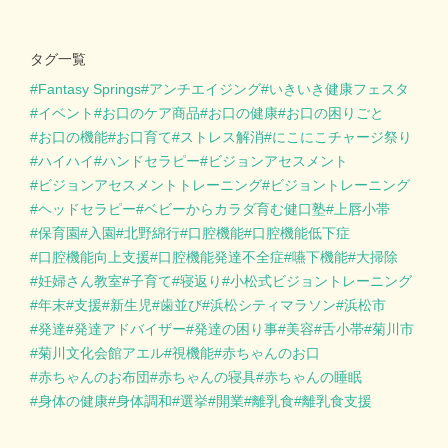
タグ一覧
Fantasy Springs
アンチエイジング
いきいき健康フェスタ
イベント
お口のケア商品
お口の健康
お口の困りごと
お口の機能
お口育て
ストレス解消
にこにこチャージ祭り
ハイハイ
ハンドセラピー
ビジョンアセスメント
ビジョンアセスメントトレーニング
ビジョントレーニング
ヘッドセラピー
ベビーからカラダ育む健口塾
上唇小帯
保育園
入園
北野綿行
口腔機能
口腔機能低下症
口腔機能向上支援
口腔機能発達不全症
嚥下機能
大掃除
妊婦さん教室
子育て
寝返り
小松式ビジョントレーニング
年末
支援
新生児
歯並び
浜松シティマラソン
浜松市
発達
発達アドバイザー
発達の困り事
美容
舌小帯
菊川市
菊川文化会館アエル
視機能
赤ちゃんのお口
赤ちゃんのお布団
赤ちゃんの寝具
赤ちゃんの睡眠
身体の健康
身体調和
選挙
開業
離乳食
離乳食支援