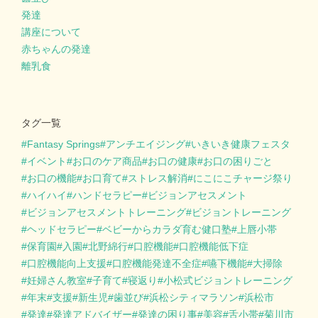
発達
講座について
赤ちゃんの発達
離乳食
タグ一覧
Fantasy Springs
アンチエイジング
いきいき健康フェスタ
イベント
お口のケア商品
お口の健康
お口の困りごと
お口の機能
お口育て
ストレス解消
にこにこチャージ祭り
ハイハイ
ハンドセラピー
ビジョンアセスメント
ビジョンアセスメントトレーニング
ビジョントレーニング
ヘッドセラピー
ベビーからカラダ育む健口塾
上唇小帯
保育園
入園
北野綿行
口腔機能
口腔機能低下症
口腔機能向上支援
口腔機能発達不全症
嚥下機能
大掃除
妊婦さん教室
子育て
寝返り
小松式ビジョントレーニング
年末
支援
新生児
歯並び
浜松シティマラソン
浜松市
発達
発達アドバイザー
発達の困り事
美容
舌小帯
菊川市