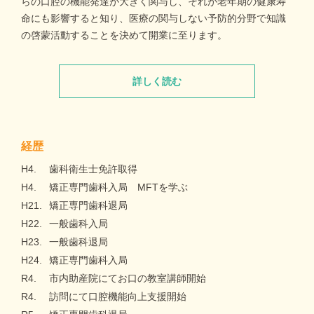
らの口腔の機能発達が大きく関与し、それが老年期の健康寿
命にも影響すると知り、医療の関与しない予防的分野で知識
の啓蒙活動することを決めて開業に至ります。
詳しく読む
経歴
H4.
歯科衛生士免許取得
H4.
矯正専門歯科入局 MFTを学ぶ
H21.
矯正専門歯科退局
H22.
一般歯科入局
H23.
一般歯科退局
H24.
矯正専門歯科入局
R4.
市内助産院にてお口の教室講師開始
R4.
訪問にて口腔機能向上支援開始