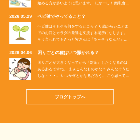
始める方が多いように思います。 しかーし！ 離乳食準
備は間近になってからでしょうか？ 月齢で？ 何を買え
2026.05.29
ベビ健でやってること？
ばいい？ 実は […]
ベビ健はそもそも何をするところ？ ０歳からシニアま
でのお口とカラダの発達を支援する場所になります。
そう言われてもきっと皆さんは「あ～そうなんだ」と
はならないかと思います。 なぜならそんな施設は他に
2026.04.06
困りごとの種はいつ撒かれる？
ないから。 歯科衛生士 […]
困りごとが大きくなってから『対応』したくなるのは
あるあるですね。 まぁこんなものかな？ みんなそうだ
しな・・・。 いつか何とかなるだろう。 こう思ってお
母さんやお父さんは一先ず様子をみがち。 なんと『医
療』と名のつく専門 […]
ブログトップへ