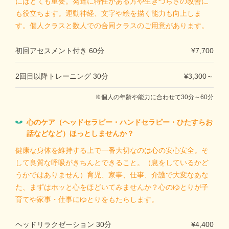
にはとても重要。発達に特性がある方や生きづらさの改善に
も役立ちます。運動神経、文字や絵を描く能力も向上しま
す。個人クラスと数人での合同クラスのご用意があります。
初回アセスメント付き 60分
¥7,700
2回目以降トレーニング 30分
¥3,300～
個人の年齢や能力に合わせて30分～60分
心のケア（ヘッドセラピー・ハンドセラピー・ひたすらお
話などなど）ほっとしませんか？
健康な身体を維持する上で一番大切なのは心の安心安全。そ
して良質な呼吸がきちんとできること。（息をしているかど
うかではありません）育児、家事、仕事、介護で大変なあな
た、まずはホッと心をほどいてみませんか？心のゆとりが子
育てや家事・仕事にゆとりをもたらします。
ヘッドリラクゼーション 30分
¥4,400