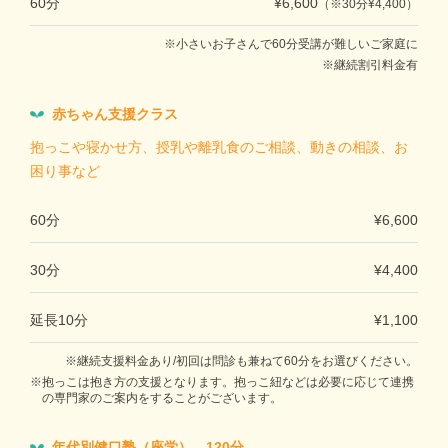
60分
¥6,600
（※30分¥4,400）
小さいお子さんで60分受講が難しいご家庭に
継続割引料金有
赤ちゃん支援クラス
抱っこや寝かせ方、授乳や離乳食のご相談、動きの相談、お
困り事など
60分
¥6,600
30分
¥4,400
延長10分
¥1,100
継続支援料金あり/初回は問診も兼ねて60分をお選びください。
抱っこは抱き方の支援となります。抱っこ紐などは必要に応じて連携
の専門家のご案内をすることがございます。
年代別健口塾（座学） 120分