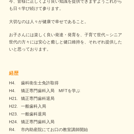
今、皆様に正しくより良い知識を提供できますようこれから
も日々学び続けて参ります。
大切なのは人々が健康で幸せであること。
お子さんには楽しく良い発達・発育を、子育て世代～シニア
世代の方々には安心と癒しと健口維持を、それぞれ提供した
いと思っております。
経歴
H4.
歯科衛生士免許取得
H4.
矯正専門歯科入局 MFTを学ぶ
H21.
矯正専門歯科退局
H22.
一般歯科入局
H23.
一般歯科退局
H24.
矯正専門歯科入局
R4.
市内助産院にてお口の教室講師開始