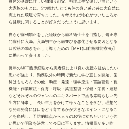
身体の基礎に詳しい物知りの父、料理上手な優しい母という
大家族のもとに、5つ離れたとても仲の良い弟と共に大自然に
恵まれた環境で育ちました。今考えれば物心がついたころか
ら健康に関することが好きだったように思います。
自らが歯列矯正をした経験から歯科衛生士を目指し、矯正専
門歯科に入局。入局初年から歯並びを悪化させる要因となる
口腔筋の動きを正しく導くための【MFT(口腔筋機能療法)】
に携わって参りました。
長年のMFT臨床経験から患者様により良い支援を提供したい
思いが強まり、勤務以外の時間で新たに学び直しを開始。歯
科はもちろんその他、助産・発達・理学療法・言語聴覚・視
機能・作業療法・保育・呼吸・柔道整復・保健・栄養・運動
などそれぞれのジャンルのエキスパートである素晴らしい先
生方に師事し、長い年月をかけて様々なことを学び、理想的
な発達発育には口をどう育てるかが大きなポイントになるこ
とを痛感し、予防的観点から人々のお役に立ちたいという強
い思いで開業を決意して今日に至ります。情報量が多い昨