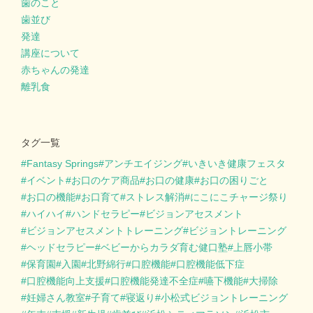
歯のこと
歯並び
発達
講座について
赤ちゃんの発達
離乳食
タグ一覧
Fantasy Springs
アンチエイジング
いきいき健康フェスタ
イベント
お口のケア商品
お口の健康
お口の困りごと
お口の機能
お口育て
ストレス解消
にこにこチャージ祭り
ハイハイ
ハンドセラピー
ビジョンアセスメント
ビジョンアセスメントトレーニング
ビジョントレーニング
ヘッドセラピー
ベビーからカラダ育む健口塾
上唇小帯
保育園
入園
北野綿行
口腔機能
口腔機能低下症
口腔機能向上支援
口腔機能発達不全症
嚥下機能
大掃除
妊婦さん教室
子育て
寝返り
小松式ビジョントレーニング