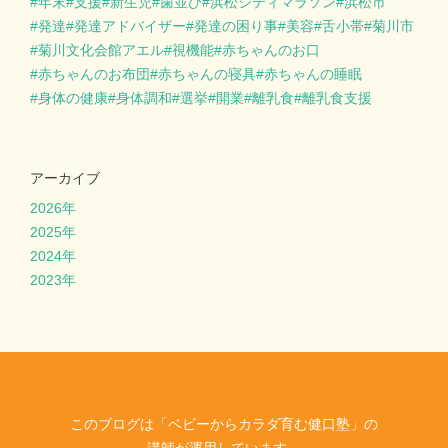
年末
支援
新生児
歯並び
浜松シティマラソン
浜松市
発達
発達アドバイザー
発達の困り事
美容
舌小帯
菊川市
菊川文化会館アエル
視機能
赤ちゃんのお口
赤ちゃんのお布団
赤ちゃんの寝具
赤ちゃんの睡眠
身体の健康
身体調和
選挙
開業
離乳食
離乳食支援
アーカイブ
2026年
2025年
2024年
2023年
このブログは「ベビーからカラダ育む健口塾」の