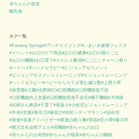
赤ちゃんの発達
離乳食
タグ一覧
Fantasy Springs
アンチエイジング
いきいき健康フェスタ
イベント
お口のケア商品
お口の健康
お口の困りごと
お口の機能
お口育て
ストレス解消
にこにこチャージ祭り
ハイハイ
ハンドセラピー
ビジョンアセスメント
ビジョンアセスメントトレーニング
ビジョントレーニング
ヘッドセラピー
ベビーからカラダ育む健口塾
上唇小帯
保育園
入園
北野綿行
口腔機能
口腔機能低下症
口腔機能向上支援
口腔機能発達不全症
嚥下機能
大掃除
妊婦さん教室
子育て
寝返り
小松式ビジョントレーニング
年末
支援
新生児
歯並び
浜松シティマラソン
浜松市
発達
発達アドバイザー
発達の困り事
美容
舌小帯
菊川市
菊川文化会館アエル
視機能
赤ちゃんのお口
赤ちゃんのお布団
赤ちゃんの寝具
赤ちゃんの睡眠