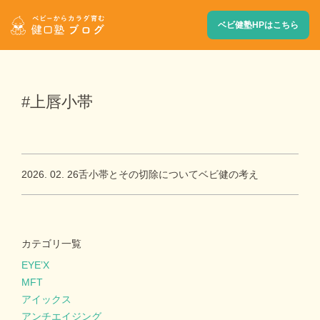
ベビ健塾HPはこちら
#上唇小帯
2026. 02. 26
舌小帯とその切除についてベビ健の考え
カテゴリ一覧
EYE’X
MFT
アイックス
アンチエイジング