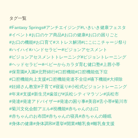
タグ一覧
Fantasy Springs
アンチエイジング
いきいき健康フェスタ
イベント
お口のケア商品
お口の健康
お口の困りごと
お口の機能
お口育て
ストレス解消
にこにこチャージ祭り
ハイハイ
ハンドセラピー
ビジョンアセスメント
ビジョンアセスメントトレーニング
ビジョントレーニング
ヘッドセラピー
ベビーからカラダ育む健口塾
上唇小帯
保育園
入園
北野綿行
口腔機能
口腔機能低下症
口腔機能向上支援
口腔機能発達不全症
嚥下機能
大掃除
妊婦さん教室
子育て
寝返り
小松式ビジョントレーニング
年末
支援
新生児
歯並び
浜松シティマラソン
浜松市
発達
発達アドバイザー
発達の困り事
美容
舌小帯
菊川市
菊川文化会館アエル
視機能
赤ちゃんのお口
赤ちゃんのお布団
赤ちゃんの寝具
赤ちゃんの睡眠
身体の健康
身体調和
選挙
開業
離乳食
離乳食支援