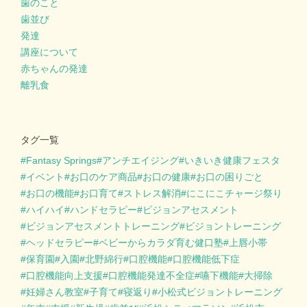
歯のこと
歯並び
発達
講座について
赤ちゃんの発達
離乳食
タグ一覧
Fantasy Springs
アンチエイジング
いきいき健康フェスタ
イベント
お口のケア商品
お口の健康
お口の困りごと
お口の機能
お口育て
ストレス解消
にこにこチャージ祭り
ハイハイ
ハンドセラピー
ビジョンアセスメント
ビジョンアセスメントトレーニング
ビジョントレーニング
ヘッドセラピー
ベビーからカラダ育む健口塾
上唇小帯
保育園
入園
北野綿行
口腔機能
口腔機能低下症
口腔機能向上支援
口腔機能発達不全症
嚥下機能
大掃除
妊婦さん教室
子育て
寝返り
小松式ビジョントレーニング