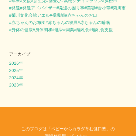
年末
支援
新生児
歯並び
浜松シティマラソン
浜松市
発達
発達アドバイザー
発達の困り事
美容
舌小帯
菊川市
菊川文化会館アエル
視機能
赤ちゃんのお口
赤ちゃんのお布団
赤ちゃんの寝具
赤ちゃんの睡眠
身体の健康
身体調和
選挙
開業
離乳食
離乳食支援
アーカイブ
2026年
2025年
2024年
2023年
このブログは「ベビーからカラダ育む健口塾」の