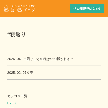
ベビ健塾HPはこちら
#寝返り
2026. 04. 06
困りごとの種はいつ撒かれる？
2025. 02. 07
立春
カテゴリ一覧
EYE’X