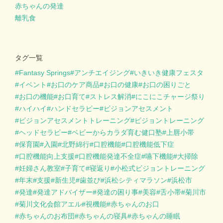
赤ちゃんの発達
離乳食
タグ一覧
Fantasy Springs
アンチエイジング
いきいき健康フェスタ
イベント
お口のケア商品
お口の健康
お口の困りごと
お口の機能
お口育て
ストレス解消
にこにこチャージ祭り
ハイハイ
ハンドセラピー
ビジョンアセスメント
ビジョンアセスメントトレーニング
ビジョントレーニング
ヘッドセラピー
ベビーからカラダ育む健口塾
上唇小帯
保育園
入園
北野綿行
口腔機能
口腔機能低下症
口腔機能向上支援
口腔機能発達不全症
嚥下機能
大掃除
妊婦さん教室
子育て
寝返り
小松式ビジョントレーニング
年末
支援
新生児
歯並び
浜松シティマラソン
浜松市
発達
発達アドバイザー
発達の困り事
美容
舌小帯
菊川市
菊川文化会館アエル
視機能
赤ちゃんのお口
赤ちゃんのお布団
赤ちゃんの寝具
赤ちゃんの睡眠