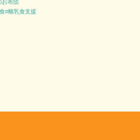
のお布団
食
離乳食支援