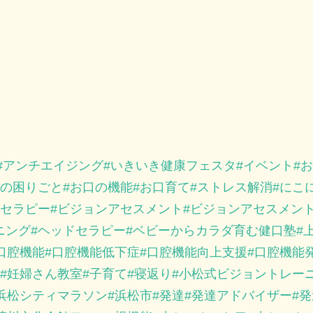
アンチエイジング
いきいき健康フェスタ
イベント
お
の困りごと
お口の機能
お口育て
ストレス解消
にこ
セラピー
ビジョンアセスメント
ビジョンアセスメン
ニング
ヘッドセラピー
ベビーからカラダ育む健口塾
口腔機能
口腔機能低下症
口腔機能向上支援
口腔機能
妊婦さん教室
子育て
寝返り
小松式ビジョントレー
浜松シティマラソン
浜松市
発達
発達アドバイザー
発