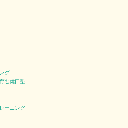
ング
育む健口塾
レーニング