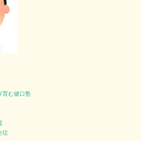
ダ育む健口塾
援
全症