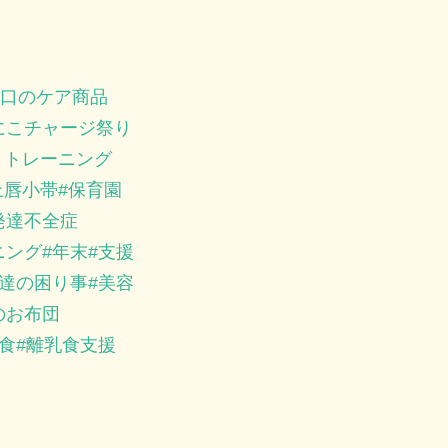
口のケア商品
にこチャージ祭り
トトレーニング
上唇小帯
保育園
発達不全症
ニング
年末
支援
達の困り事
美容
のお布団
食
離乳食支援