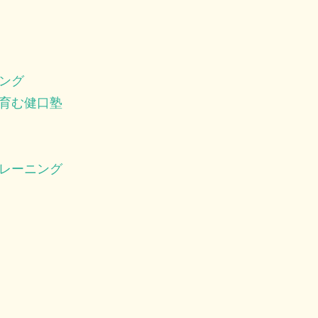
ング
育む健口塾
レーニング