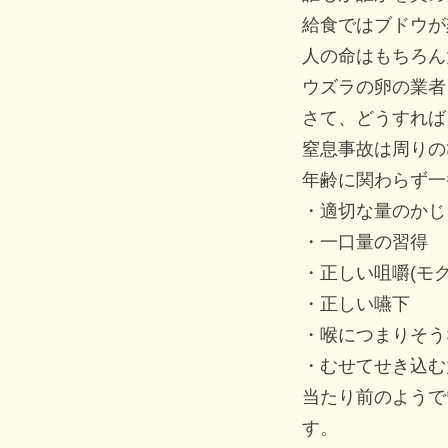
給食ではブドウが
人の命はもちろん
ウズラの卵の業者
さて、どうすれば
窒息事故は周りの
年齢に関わらず一
・適切な量のかじ
・一口量の習得
・正しい咀嚼(モ
・正しい嚥下
・喉につまりそう
・むせてせき込む
当たり前のようで
す。