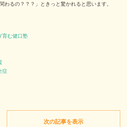
関わるの？？？」ときっと驚かれると思います。
ダ育む健口塾
援
全症
次の記事を表示