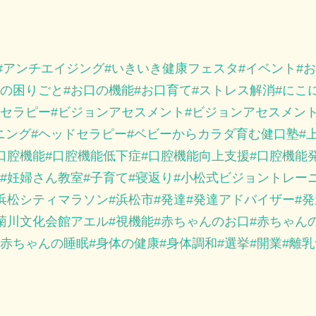
アンチエイジング
いきいき健康フェスタ
イベント
お
の困りごと
お口の機能
お口育て
ストレス解消
にこ
セラピー
ビジョンアセスメント
ビジョンアセスメン
ニング
ヘッドセラピー
ベビーからカラダ育む健口塾
口腔機能
口腔機能低下症
口腔機能向上支援
口腔機能
妊婦さん教室
子育て
寝返り
小松式ビジョントレー
浜松シティマラソン
浜松市
発達
発達アドバイザー
発
菊川文化会館アエル
視機能
赤ちゃんのお口
赤ちゃん
赤ちゃんの睡眠
身体の健康
身体調和
選挙
開業
離乳