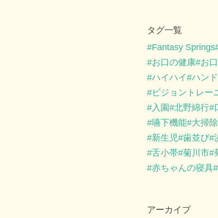
タグ一覧
Fantasy Springs
お口の健康
お口
ハイハイ
ハンド
ビジョントレー
入園
北野綿行
嚥下機能
大掃除
新生児
歯並び
舌小帯
菊川市
赤ちゃんの寝具
アーカイブ