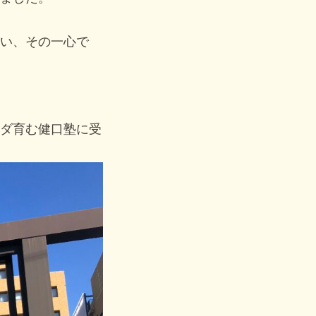
い、その一心で
ダ育む健口塾に受