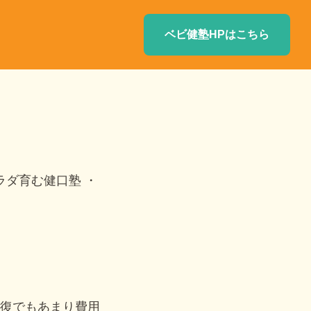
ベビ健塾HPはこちら
ラダ育む健口塾
復でもあまり費用