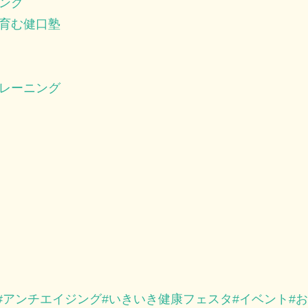
ング
育む健口塾
レーニング
アンチエイジング
いきいき健康フェスタ
イベント
お