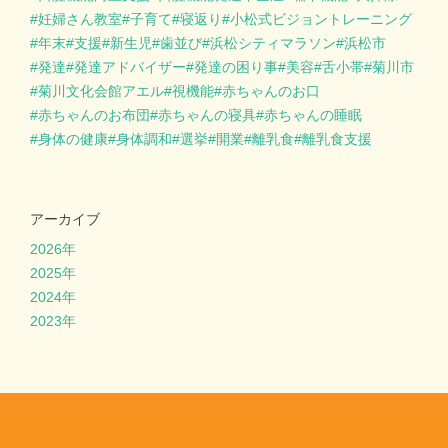
妊婦さん教室
子育て
寝返り
小松式ビジョントレーニング
年末
支援
新生児
歯並び
浜松シティマラソン
浜松市
発達
発達アドバイザー
発達の困り事
美容
舌小帯
菊川市
菊川文化会館アエル
視機能
赤ちゃんのお口
赤ちゃんのお布団
赤ちゃんの寝具
赤ちゃんの睡眠
身体の健康
身体調和
選挙
開業
離乳食
離乳食支援
アーカイブ
2026年
2025年
2024年
2023年