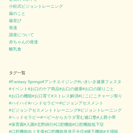
小松式ビジョントレーニング
歯のこと
歯並び
発達
講座について
赤ちゃんの発達
離乳食
タグ一覧
Fantasy Springs
アンチエイジング
いきいき健康フェスタ
イベント
お口のケア商品
お口の健康
お口の困りごと
お口の機能
お口育て
ストレス解消
にこにこチャージ祭り
ハイハイ
ハンドセラピー
ビジョンアセスメント
ビジョンアセスメントトレーニング
ビジョントレーニング
ヘッドセラピー
ベビーからカラダ育む健口塾
上唇小帯
保育園
入園
北野綿行
口腔機能
口腔機能低下症
口腔機能向上支援
口腔機能発達不全症
嚥下機能
大掃除