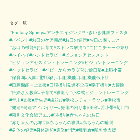
タグ一覧
Fantasy Springs
アンチエイジング
いきいき健康フェスタ
イベント
お口のケア商品
お口の健康
お口の困りごと
お口の機能
お口育て
ストレス解消
にこにこチャージ祭り
ハイハイ
ハンドセラピー
ビジョンアセスメント
ビジョンアセスメントトレーニング
ビジョントレーニング
ヘッドセラピー
ベビーからカラダ育む健口塾
上唇小帯
保育園
入園
北野綿行
口腔機能
口腔機能低下症
口腔機能向上支援
口腔機能発達不全症
嚥下機能
大掃除
妊婦さん教室
子育て
寝返り
小松式ビジョントレーニング
年末
支援
新生児
歯並び
浜松シティマラソン
浜松市
発達
発達アドバイザー
発達の困り事
美容
舌小帯
菊川市
菊川文化会館アエル
視機能
赤ちゃんのお口
赤ちゃんのお布団
赤ちゃんの寝具
赤ちゃんの睡眠
身体の健康
身体調和
選挙
開業
離乳食
離乳食支援