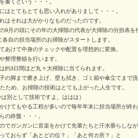
を書くという・・・。
にはとてもとても思い入れがありまして・・・。
れはそれは大がかりなものだったのです。
の9月の頭にその年の大掃除の代表が大掃除の分担表を
に各自の担当場所のお掃除がスタートします。
てあけて中身のチェックや配置を理想的に変換。
や整理整頓を行います。
は約3日間ほど丸々大掃除に当てられます。
子の脚まで磨き上げ、壁も拭き、ゴミ箱や傘立てまで洗
いたため、お掃除の技術はとても上がった人生です。
かは別として技術ですよ、ははは）
かけてもやる工程が多いので毎年年末に担当場所が終わ
らの終盤・・・。
のでガンガンに音楽をかけて先輩たちと汗水垂らしなが
っておらず「あとどの位？」「あと何カ所？」と