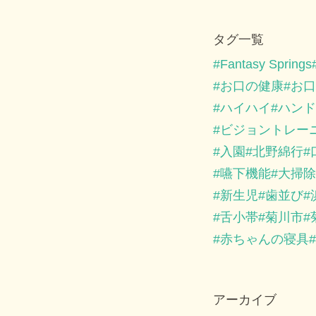
タグ一覧
Fantasy Springs
お口の健康
お口
ハイハイ
ハンド
ビジョントレー
入園
北野綿行
嚥下機能
大掃除
新生児
歯並び
舌小帯
菊川市
赤ちゃんの寝具
アーカイブ