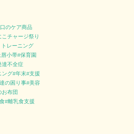
口のケア商品
にこチャージ祭り
トトレーニング
上唇小帯
保育園
発達不全症
ニング
年末
支援
達の困り事
美容
のお布団
食
離乳食支援