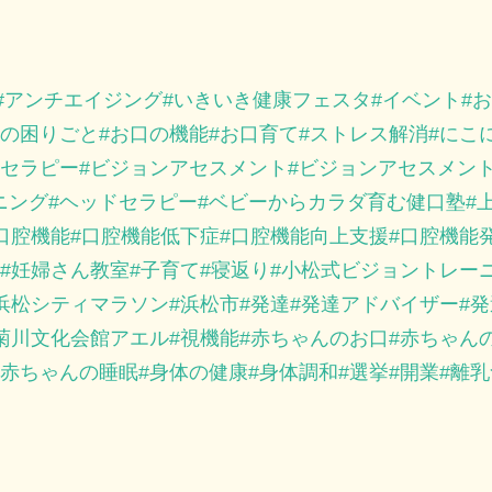
アンチエイジング
いきいき健康フェスタ
イベント
お
の困りごと
お口の機能
お口育て
ストレス解消
にこ
セラピー
ビジョンアセスメント
ビジョンアセスメン
ニング
ヘッドセラピー
ベビーからカラダ育む健口塾
口腔機能
口腔機能低下症
口腔機能向上支援
口腔機能
妊婦さん教室
子育て
寝返り
小松式ビジョントレー
浜松シティマラソン
浜松市
発達
発達アドバイザー
発
菊川文化会館アエル
視機能
赤ちゃんのお口
赤ちゃん
赤ちゃんの睡眠
身体の健康
身体調和
選挙
開業
離乳