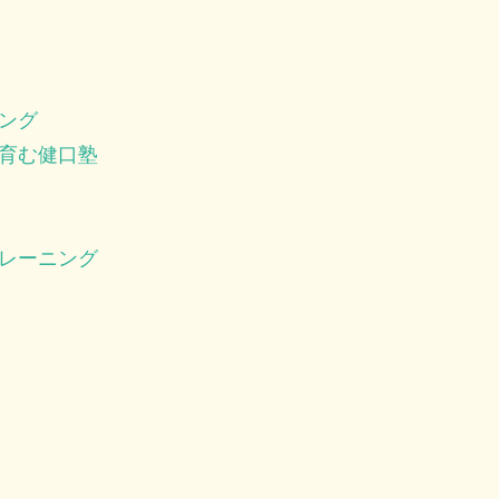
ング
育む健口塾
レーニング