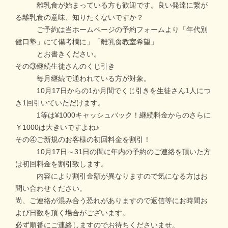
離乳食が始まっている方も歓迎です。良い発達に繋が
る離乳食の意味、知りたくないですか？
ご予約は当ホームページの予約フォームより「年代別
健口塾」にて備考欄に」「離乳食教室希望」
とお書きください。
その③継続生徒さんのくじ引き
毎月継続で通われている方が対象。
10月17日からの1か月間でくじ引きを生徒さん1人につ
き1回引いていただけます。
1等は¥1000キャッシュバック！継続料金からのさらに
￥1000は大きいですよね♪
その④ご新規のお客様の初回料金を割引！
10月17日～31日の間に年内の予約のご連絡を頂いた方
は初回料金を割引致します。
内容により割引金額が異なりますので気になる方はお
問い合わせください。
尚、ご連絡が混み合う恐れがありますので返信等にお時間お
よび日数を頂く場合がございます。
必ず順番にご連絡しますのでお待ちくださいませ。