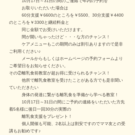
10月17日～31日の間のご連絡で年内の予約を
お取りいただいた場合は
60分支援￥6600のところを￥5500、30分支援￥4400
のところを￥3300と継続料金と
同じ金額でお受けいただけます。
間が開いちゃったけど・・・な方のチャンス！
ケアメニューもこの期間のみは割引ありますので是非
ご利用ください♪
メールからもしくはホームページの予約フォームより
ご希望日をお知らせください。
その②離乳食前教室が超お得に受けられるチャンス！
他所で離乳食教室を受けたことがある方でも是非聞い
ていただきたい
身体の発達に繋がる離乳食を準備から学べる教室！
10月17日～31日の間にご予約の連絡をいただいた方先
着5名様に後日一回30分の実際の
離乳食支援をプレゼント！
個人開催も可能、2名以上は割安ですのでママ友との受
講もお勧めです♪